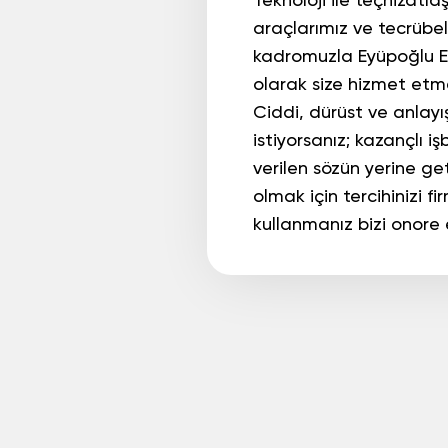
Teknoloji ile teçhizatl
araçlarımız ve tecrübe
kadromuzla
Eyüpoğlu E
olarak size hizmet etmek
Ciddi, dürüst ve anlay
istiyorsanız; kazançlı işbi
verilen sözün yerine ge
olmak için tercihinizi 
kullanmanız bizi onore 