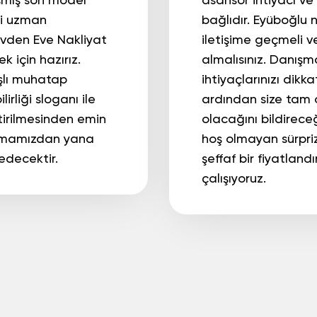
aşmış son model
asansör ihtiyacı ve
li uzman
bağlıdır. Eyüboğlu n
vden Eve Nakliyat
iletişime geçmeli 
 için hazırız.
almalısınız. Danışm
ışlı muhatap
ihtiyaçlarınızı dikk
lirliği sloganı ile
ardından size tam 
tirilmesinden emin
olacağını bildireceğ
firmamızdan yana
hoş olmayan sürpri
edecektir.
şeffaf bir fiyatla
çalışıyoruz.